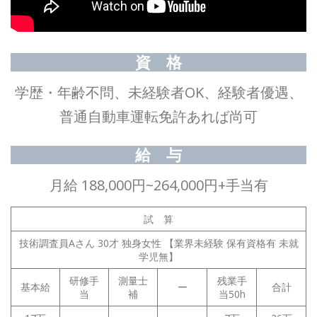
資 格
学歴・年齢不問、未経験者OK、経験者優遇、
普通自動車運転免許あれば尚可
給 与
月給 188,000円~264,000円+手当有
試 算
技術調査員Aさん 30才 独身女性 【業界未経験 保有資格有 未就
学児無】
研修手
測量士
残業手
基本給
ー
合計
当
補
当50h