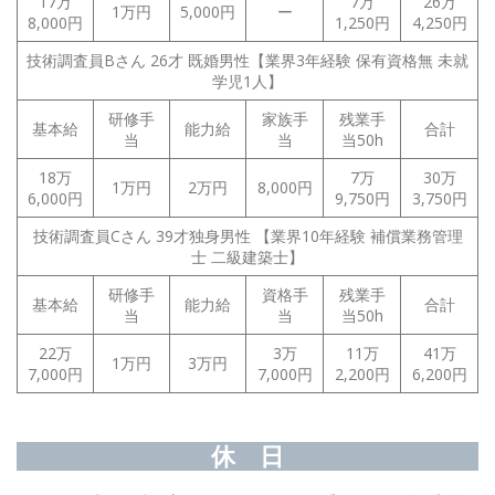
17万
7万
26万
1万円
5,000円
ー
8,000円
1,250円
4,250円
技術調査員Bさん 26才 既婚男性【業界3年経験 保有資格無 未就
学児1人】
研修手
家族手
残業手
基本給
能力給
合計
当
当
当50h
18万
7万
30万
1万円
2万円
8,000円
6,000円
9,750円
3,750円
技術調査員Cさん 39才独身男性 【業界10年経験 補償業務管理
士 二級建築士】
研修手
資格手
残業手
基本給
能力給
合計
当
当
当50h
22万
3万
11万
41万
1万円
3万円
7,000円
7,000円
2,200円
6,200円
休 日