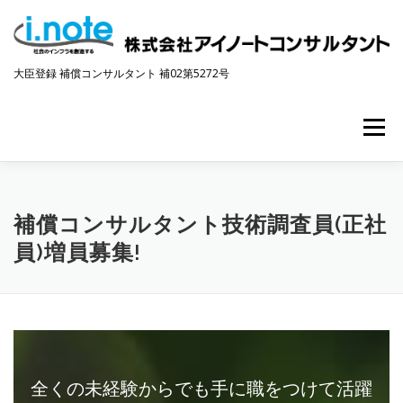
コ
ン
テ
ン
大臣登録 補償コンサルタント 補02第5272号
ツ
へ
メニュ
ス
キ
ッ
プ
トップページ
会社概要
事業内容
▼採用情報
補償コンサルタント技術調査員(正社
員)増員募集!
補償業務管理士の方へ
お問合せ
プライバシーポリシー
全くの未経験からでも手に職をつけて活躍